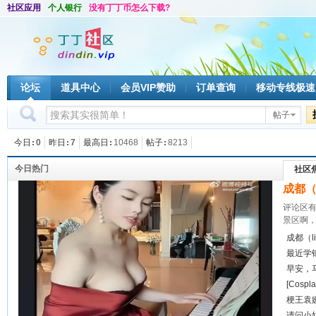
社区应用
个人银行
没有丁丁币怎么下载?
论坛
道具中心
会员VIP赞助
订单查询
移动专线极速
帖子
今日
0
昨日
7
最高日
10468
帖子
8213
今日热门
社区
成都（
评论区有
景区啊，
成都（l
最近学
早安，
[Cos
梗王袁
请问小