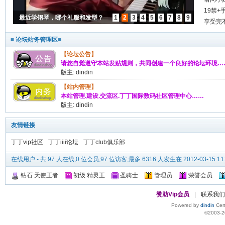
19禁+
最近学钢琴，哪个礼服和发型？
1
2
3
4
5
6
7
8
9
露上
享受完
≡ 论坛站务管理区≡
【论坛公告】
请您自觉遵守本站发贴规则，共同创建一个良好的论坛环境…
版主:
dindin
【站内管理】
本站管理.建设.交流区.丁丁国际数码社区管理中心……
版主:
dindin
友情链接
丁丁vip社区
丁丁iiii论坛
丁丁club俱乐部
在线用户
- 共 97 人在线,0 位会员,97 位访客,最多 6316 人发生在 2012-03-15 11
钻石 天使王者
初级 精灵王
圣骑士
管理员
荣誉会员
赞助Vip会员
|
联系我们
Powered by
dindin
Cert
©2003-