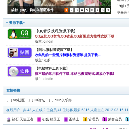
19禁+
成都（lily）莉莉岛景区事件
1
2
3
4
5
6
7
8
9
露上
享受完
≡ 资源下载≡
【QQ音乐,技巧,资源,下载】
QQ皮肤,QQ表情,QQ动漫,QQ桌面,官方推荐皮肤下载！
版主:
dindin
【图片.素材等资源下载】
收集到的一些图片和素材资源等.提供下载...
版主:
老爹
【电脑软件工具下载】
很不错的常用软件下载!本站已做完测试.请放心下载!
版主:
dindin
友情链接
丁丁vip社区
丁丁iiii论坛
丁丁club俱乐部
在线用户
- 共 43 人在线,2 位会员,41 位访客,最多 6316 人发生在 2012-03-15 11
钻石 天使王者
初级 精灵王
圣骑士
管理员
荣誉会员