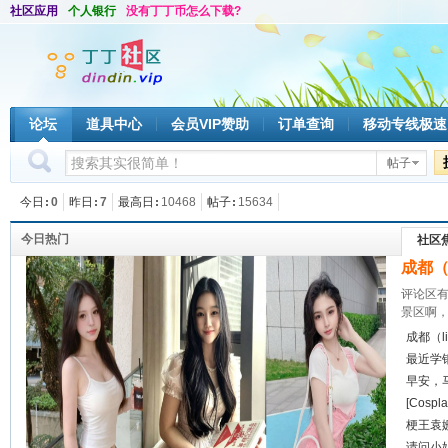
社区应用
个人银行
没有丁丁币怎么下载?
论坛
道具中心
会员VIP赞助
订单查询
移动专线极速
帖子
今日
0
昨日
7
最高日
10468
帖子
15634
今日热门
社区
成都（
评论区有
景区啊，
成都（l
最近学
早安，
[Cos
梗王袁
请问小