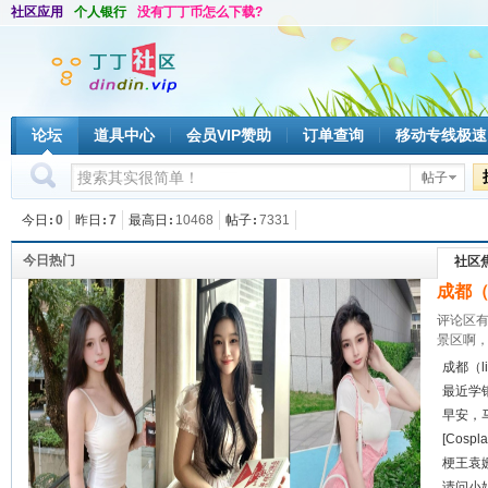
社区应用
个人银行
没有丁丁币怎么下载?
论坛
道具中心
会员VIP赞助
订单查询
移动专线极速
帖子
今日
0
昨日
7
最高日
10468
帖子
7331
今日热门
社区
成都（
评论区有
景区啊，
成都（l
最近学
早安，
[Cos
梗王袁
请问小