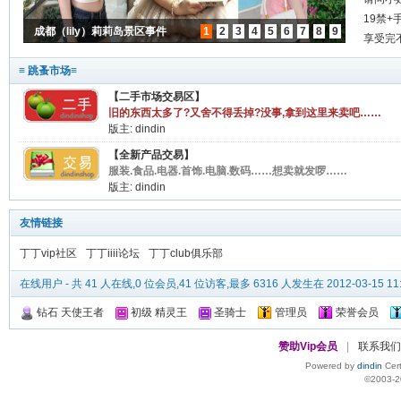
19禁+
成都（lily）莉莉岛景区事件
1
2
3
4
5
6
7
8
9
露上
享受完
≡ 跳蚤市场≡
【二手市场交易区】
旧的东西太多了?又舍不得丢掉?没事,拿到这里来卖吧……
版主:
dindin
【全新产品交易】
服装.食品.电器.首饰.电脑.数码……想卖就发啰……
版主:
dindin
友情链接
丁丁vip社区
丁丁iiii论坛
丁丁club俱乐部
在线用户
- 共 41 人在线,0 位会员,41 位访客,最多 6316 人发生在 2012-03-15 11
钻石 天使王者
初级 精灵王
圣骑士
管理员
荣誉会员
赞助Vip会员
|
联系我们
Powered by
dindin
Cert
©2003-