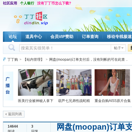
社区应用
个人银行
没有丁丁币怎么下载?
论坛
道具中心
会员VIP赞助
订单查询
移动专线极速
帖子
丁丁购
>
【站内管理】
>
网盘(moopan)订单支付后，没有到帐的可在此查 ..
医美行业被神秘人拿下
葫芦七兄弟性战蛇精
重金自购AISS原片合集
返回列表
网盘(moopan)
14644
3
阅读
回复