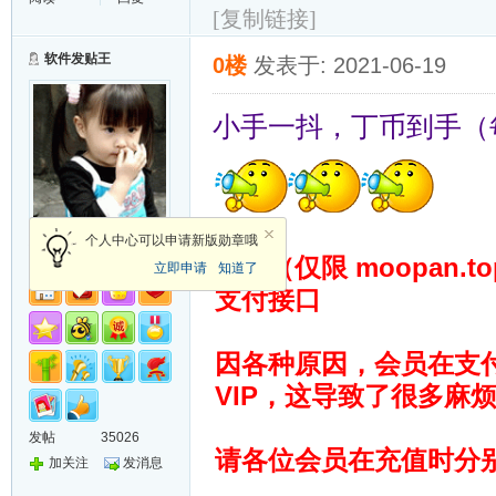
[复制链接]
软件发贴王
0楼
发表于: 2021-06-19
小手一抖，丁币到手（
总版主
个人中心可以申请新版勋章哦
网盘（仅限 moopan.
立即申请
知道了
支付接口
因各种原因，会员在支付
VIP，这导致了很多麻
发帖
35026
请各位会员在充值时分别
加关注
发消息