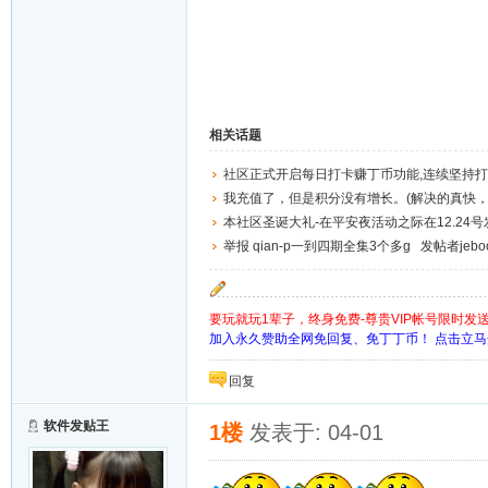
相关话题
社区正式开启每日打卡赚丁币功能,连续坚持
丁丁币
我充值了，但是积分没有增长。(解决的真快，
本社区圣诞大礼-在平安夜活动之际在12.24
个丁币出售
举报 qian-p一到四期全集3个多g 发帖者jebo
要玩就玩1辈子，终身免费-尊贵VIP帐号限时发
加入永久赞助全网免回复、免丁丁币！ 点击立
回复
软件发贴王
1楼
发表于: 04-01