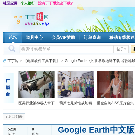
社区应用
个人银行
没有丁丁币怎么下载?
论坛
道具中心
会员VIP赞助
订单查询
移动专线极速
帖子
丁丁购
>
【电脑软件工具下载】
>
Google Earth中文版 谷歌地球下载 谷歌地球
医美行业被神秘人拿下
葫芦七兄弟性战蛇精
重金自购AISS原片合集
返回列表
Google Earth
5218
0
阅读
回复