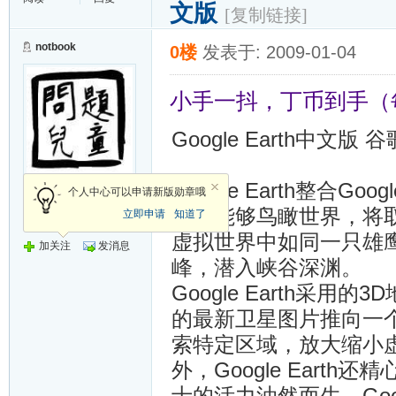
文版
[复制链接]
notbook
0楼
发表于: 2009-01-04
小手一抖，丁币到手（
Google Earth中
Google Earth整合
荣誉会员
个人中心可以申请新版勋章哦
务，能够鸟瞰世界，将
立即申请
知道了
发帖
17173
虚拟世界中如同一只雄
加关注
发消息
峰，潜入峡谷深渊。
Google Earth采用的
的最新卫星图片推向一
索特定区域，放大缩小
外，Google Ear
士的活力油然而生。Goog