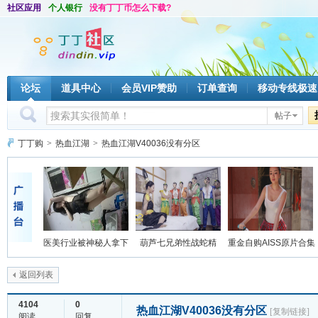
社区应用
个人银行
没有丁丁币怎么下载?
论坛
道具中心
会员VIP赞助
订单查询
移动专线极速
帖子
丁丁购
>
热血江湖
>
热血江湖V40036没有分区
医美行业被神秘人拿下
葫芦七兄弟性战蛇精
重金自购AISS原片合集
返回列表
4104
0
热血江湖V40036没有分区
[复制链接]
阅读
回复