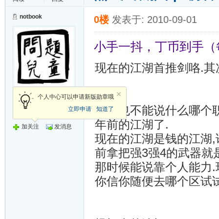
notbook
0楼
发表于: 2010-09-01
小手一抖，丁币到手（
现在的江湖首推剑咯.其
荣誉会员
个人中心可以申请新版勋章哦
其实也不能说什么哪个职
立即申请
知道了
发帖
17173
年前的江湖了.
加关注
发消息
现在的江湖是钱的江湖,
前拿把强3强4的武器就
那时候能说靠个人能力.
你信你随便去哪个区试试