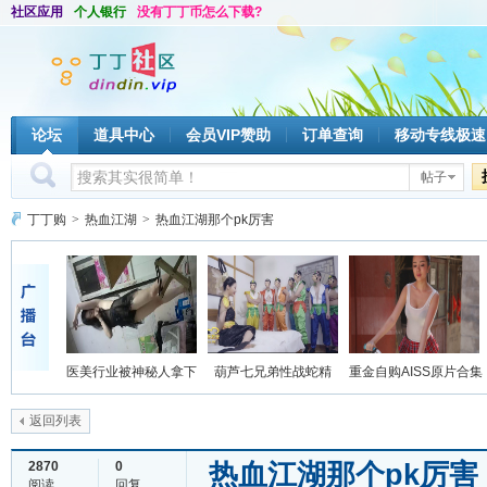
社区应用
个人银行
没有丁丁币怎么下载?
论坛
道具中心
会员VIP赞助
订单查询
移动专线极速
帖子
丁丁购
>
热血江湖
>
热血江湖那个pk厉害
医美行业被神秘人拿下
葫芦七兄弟性战蛇精
重金自购AISS原片合集
返回列表
热血江湖那个pk厉害
2870
0
阅读
回复