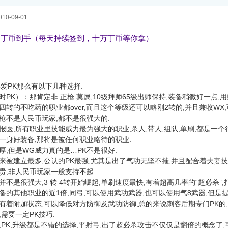
10-09-01
，丁币到手（每天持续签到，十万丁币等你拿）
喜爱PK那么有以下几种选择.
PK）：那肯定非 正枪 莫属,10级拜师65级出师保持,装备稍微好一点,用
四转的不吃药的职业都over,而且这个等级还可以略刚2转的,并且兼收WX,
枪不是人民币玩家,都不是很强大的.
报医,所有职业里技能威力最为强大的职业,杀人,带人,组队,单刷,都是一个
一身好装备,那将是被任何职业略待的职业.
厚,但是WG威力真的是…PK不是很好.
来被建立最多,公认的PK最强,尤其是出了气功无坚不摧,并且配合着夫妻技
贵,非人民币玩家一般支持不起.
并不是很强大,3 转 4转开始崛起,单刷速度最快,有着超高几率的“超必杀”
备的其他职业的近1倍,同弓,可以使用武功武器,也可以使用气8武器,但是
有着附加状态,可以降低对方防御及武功防御,总的来说刺客后期专门PK的,
需要一定PK技巧.
,PK,升级都是不错的选择,平射弓,出了超必杀攻击不仅仅是翻倍的概念了,