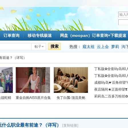
用
户
密
名
码
订单查询
移动专线极速
网盘（moopan）订单查询+下载提速
搜索
热搜：
窥太祖
云上会
萝莉
沟
帖子
mlc
有前途？（详写）
丁私版✿全套lily岛8
丁私版✿全套lily岛
成都lily岛☛后角仰
见
夜店隔间★正面仰望❣
莉莉岛二百多万粉丝
性战蛇精
重金自购AISS原片合集
免丁白瓢-顶流美鲍
玩什么职业最有前途？（详写）
[复制链接]