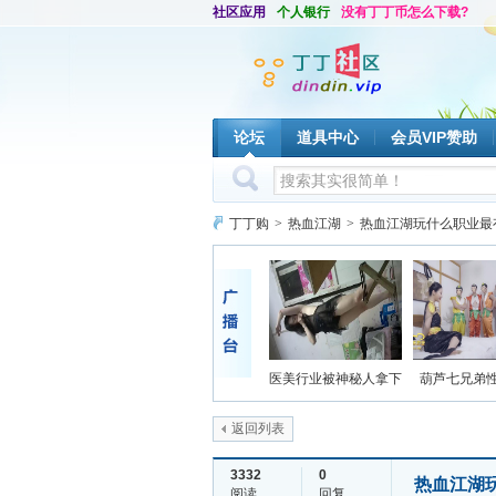
社区应用
个人银行
没有丁丁币怎么下载?
论坛
道具中心
会员VIP赞助
丁丁购
>
热血江湖
>
热血江湖玩什么职业最
医美行业被神秘人拿下
葫芦七兄弟
返回列表
3332
0
热血江湖
阅读
回复