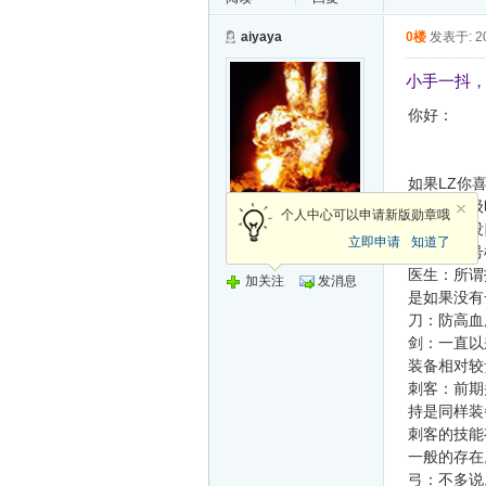
aiyaya
0楼
发表于: 20
小手一抖
你好：
如果LZ你
正枪（低级时
荣誉会员
个人中心可以申请新版勋章哦
出来基本没
立即申请
知道了
但一般大号
发帖
医生：所谓
加关注
发消息
是如果没有
刀：防高血
剑：一直以
装备相对较
刺客：前期
持是同样装
刺客的技能
一般的存在,
弓：不多说