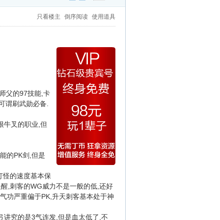
只看楼主
倒序阅读
使用道具
师父的97技能,卡
可谓刷武勋必备.
很牛叉的职业,但
能的PK剑,但是
,打怪的速度基本保
提醒,刺客的WG威力不是一般的低,还好
气功严重偏于PK,升天刺客基本处于神
弓讲究的是3气连发,但是血太低了,不