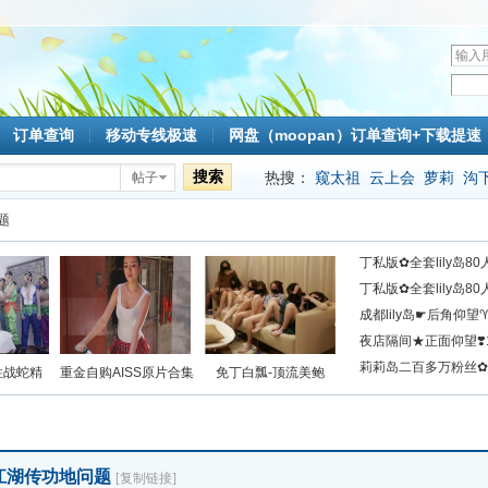
用
户
密
名
码
订单查询
移动专线极速
网盘（moopan）订单查询+下载提速
搜索
热搜：
窥太祖
云上会
萝莉
沟
帖子
mlc
题
丁私版✿全套lily岛8
丁私版✿全套lily岛
成都lily岛☛后角仰
见
夜店隔间★正面仰望❣
莉莉岛二百多万粉丝
性战蛇精
重金自购AISS原片合集
免丁白瓢-顶流美鲍
江湖传功地问题
[复制链接]