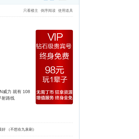
只看楼主
倒序阅读
使用道具
威力 就有 108
 平射路线
么最好 （不想在九泉刷）