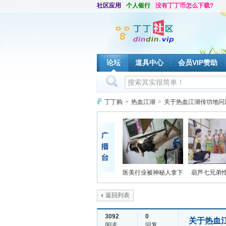
社区应用
个人银行
没有丁丁币怎么下载?
论坛
道具中心
会员VIP赞助
丁丁购
>
热血江湖
>
关于热血江湖传功地问
医美行业被神秘人拿下
葫芦七兄弟
返回列表
3092
0
关于热血
阅读
回复