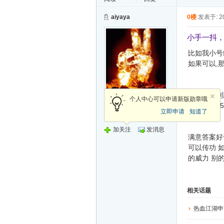
aiyaya
0楼
发表于: 20
小手一抖
比如我小号结
如果可以,那
不知道的别乱
荣誉会员
个人中心可以申请新版勋章哦
匿名 回答:5 
立即申请
知道了
发帖
加关注
发消息
满意答案好
可以传功 如
的威力 别的
相关话题
热血江湖申