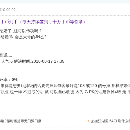
10-09-02
，丁币到手（每天持续签到，十万丁币等你拿）
婚了 ,还可以传功吗？ ..
结婚JN 会是大号的JN么? ..
说....
人气:6 解决时间:2010-08-17 17:35
评率：
0%
果你是想要玩掉级的话要去拜师剑客最好是108 或120 的号掉 那样结婚JN
职业 也一样 不过弓的话 就 可以自己收徒 因为 G PK的话建议掉4转 走
请门徽时候提示无门派门徽
热血江湖里 54刀 刷什