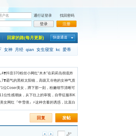
通行证登录
找回密码
登录
注册
回家的路(每月更新)
快捷通道
下
女神
月经
qian
女生寝室
kc
爱蒂
0人4❣️抖音370粉丝小网红“木木”在莉莉岛彻底炸
80人7❣️霸气的黑框太阳镜，高级又冷艳的女神气质
望♈1位Coser美女，蹲下那一刻，粉嫩细节清晰可
️11位性感潮妹，从下往上的审视，自带征服和K
✿美女网红『申雪倩』⚡这种含蓄的诱惑，比直白
回复
发帖