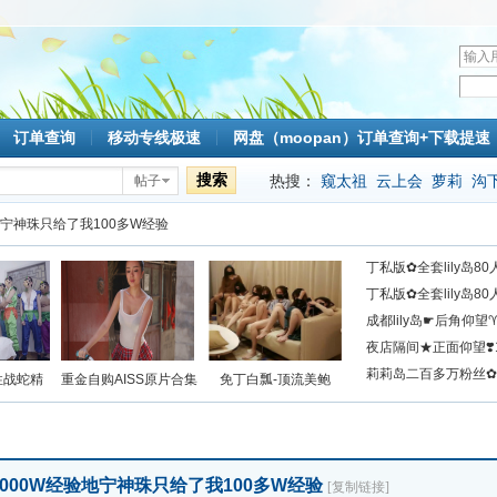
用
户
密
名
码
订单查询
移动专线极速
网盘（moopan）订单查询+下载提速
搜索
热搜：
窥太祖
云上会
萝莉
沟
帖子
mlc
地宁神珠只给了我100多W经验
丁私版✿全套lily岛8
丁私版✿全套lily岛
成都lily岛☛后角仰
见
夜店隔间★正面仰望❣
莉莉岛二百多万粉丝
性战蛇精
重金自购AISS原片合集
免丁白瓢-顶流美鲍
000W经验地宁神珠只给了我100多W经验
[复制链接]