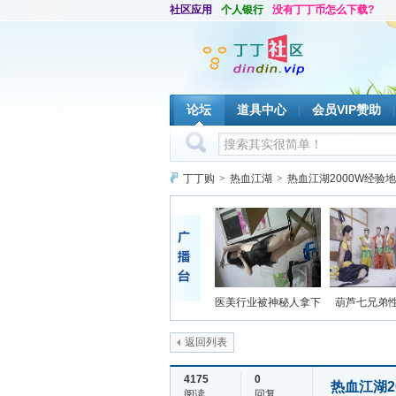
社区应用
个人银行
没有丁丁币怎么下载?
论坛
道具中心
会员VIP赞助
丁丁购
>
热血江湖
>
热血江湖2000W经验
医美行业被神秘人拿下
葫芦七兄弟
返回列表
4175
0
热血江湖2
阅读
回复