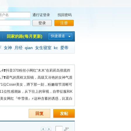
通行证登录
找回密码
登录
注册
回家的路(每月更新)
快捷通道
下
女神
月经
qian
女生寝室
kc
爱蒂
0人4❣️抖音370粉丝小网红“木木”在莉莉岛彻底炸
80人7❣️霸气的黑框太阳镜，高级又冷艳的女神气质
望♈1位Coser美女，蹲下那一刻，粉嫩细节清晰可
️11位性感潮妹，从下往上的审视，自带征服和K
✿美女网红『申雪倩』⚡这种含蓄的诱惑，比直白
回复
发帖