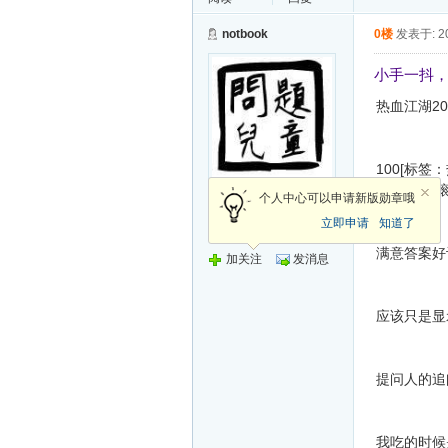
notbook
0楼
发表于: 20
小手一抖
热血江湖2
100[标签
夏天!还不滚 回
荣誉会员
个人中心可以申请新版勋章哦
立即申请
知道了
发帖
17173
满意答案好
加关注
发消息
应该只是显
提问人的追问 2
我吃的时候是