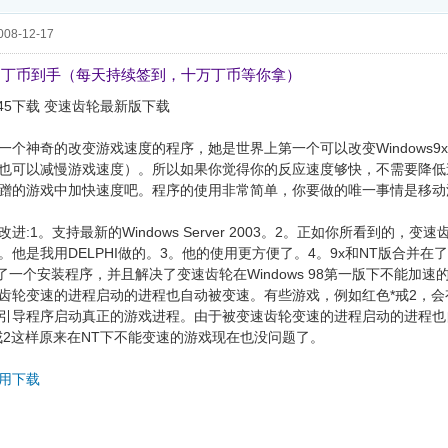
08-12-17
，丁币到手（每天持续签到，十万丁币等你拿）
.45下载 变速齿轮最新版下载
一个神奇的改变游戏速度的程序，她是世界上第一个可以改变Windows9
也可以减慢游戏速度）。所以如果你觉得你的反应速度够快，不需要降低
蹭的游戏中加快速度吧。程序的使用非常简单，你要做的唯一事情是移动
进:1。支持最新的Windows Server 2003。2。正如你所看到的，变
他是我用DELPHI做的。3。他的使用更方便了。4。9x和NT版合并在了一
eld做了一个安装程序，并且解决了变速齿轮在Windows 98第一版下不能加速
齿轮变速的进程启动的进程也自动被变速。有些游戏，例如红色*戒2，会
引导程序启动真正的游戏进程。由于被变速齿轮变速的进程启动的进程也
戒2这样原来在NT下不能变速的游戏现在也没问题了。
用下载