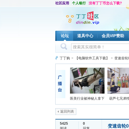
社区应用
个人银行
没有丁丁币怎么下载?
论坛
道具中心
会员VIP赞助
丁丁购
>
【电脑软件工具下载】
>
变速齿轮
医美行业被神秘人拿下
葫芦七兄弟
返回列表
5425
0
变速齿轮0
阅读
回复