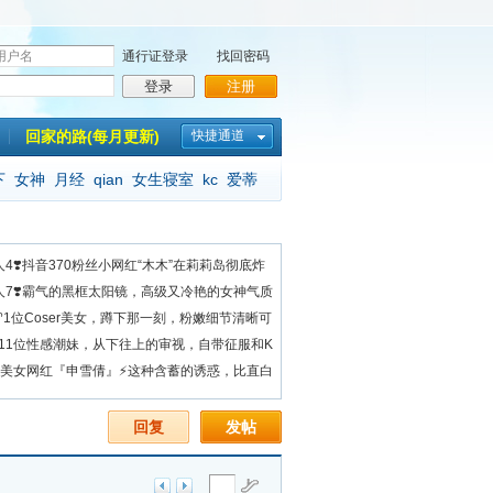
通行证登录
找回密码
登录
注册
回家的路(每月更新)
快捷通道
下
女神
月经
qian
女生寝室
kc
爱蒂
0人4❣️抖音370粉丝小网红“木木”在莉莉岛彻底炸
80人7❣️霸气的黑框太阳镜，高级又冷艳的女神气质
望♈1位Coser美女，蹲下那一刻，粉嫩细节清晰可
️11位性感潮妹，从下往上的审视，自带征服和K
✿美女网红『申雪倩』⚡这种含蓄的诱惑，比直白
回复
发帖