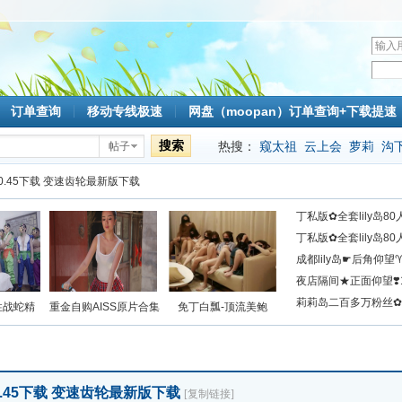
用
户
密
名
码
订单查询
移动专线极速
网盘（moopan）订单查询+下载提速
搜索
热搜：
窥太祖
云上会
萝莉
沟
帖子
mlc
0.45下载 变速齿轮最新版下载
丁私版✿全套lily岛8
丁私版✿全套lily岛
成都lily岛☛后角仰
见
夜店隔间★正面仰望❣
莉莉岛二百多万粉丝
性战蛇精
重金自购AISS原片合集
免丁白瓢-顶流美鲍
.45下载 变速齿轮最新版下载
[复制链接]