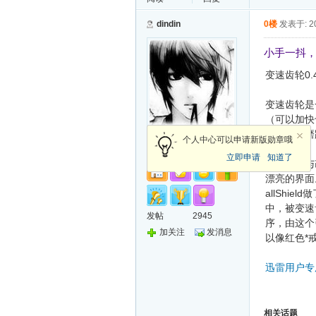
dindin
0楼
发表于: 20
小手一抖
变速齿轮0
变速齿轮是
（可以加快
就在那些磨
管理员
个人中心可以申请新版勋章哦
的速度。
立即申请
知道了
新增功能与改
漂亮的界面。
allShi
中，被变速
发帖
2945
序，由这个
加关注
发消息
以像红色*
迅雷用户专
相关话题