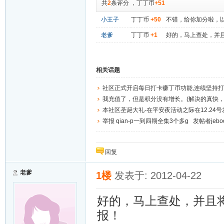
共
2
条评分
，
丁丁币
+51
小王子
丁丁币
+50
不错，给你加分啦，
老爹
丁丁币
+1
好的，马上查处，并
相关话题
社区正式开启每日打卡赚丁币功能,连续坚持
丁丁币
我充值了，但是积分没有增长。(解决的真快，
本社区圣诞大礼-在平安夜活动之际在12.24
个丁币出售
举报 qian-p一到四期全集3个多g 发帖者jebo
回复
老爹
1楼
发表于: 2012-04-22
好的，马上查处，并且
报！