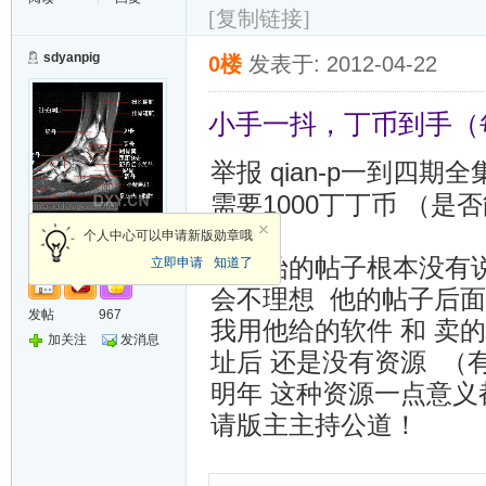
[复制链接]
sdyanpig
0楼
发表于: 2012-04-22
小手一抖，丁币到手（
举报 qian-p一到四期全
需要1000丁丁币 （
罚他）
新手上路
个人中心可以申请新版勋章哦
最开始的帖子根本没有说
立即申请
知道了
会不理想 他的帖子后
发帖
967
我用他给的软件 和 卖的
加关注
发消息
址后 还是没有资源 （有
明年 这种资源一点意义
请版主主持公道！