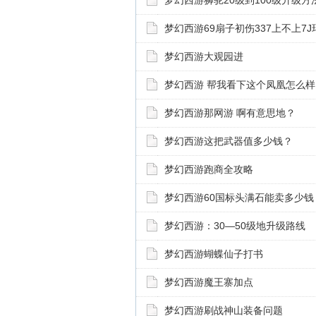
梦幻西游狮驼20级到100级升级方
梦幻西游69扇子初伤337上不上7J
梦幻西游大观园进
梦幻西游 帮我看下这个凤凰怎么样
梦幻西游那网游 啊有意思地？
梦幻西游这把武器值多少钱？
梦幻西游跑商全攻略
梦幻西游60国标头满石能卖多少钱
梦幻西游：30—50级地升级路线
梦幻西游蝴蝶仙子打书
梦幻西游魔王寨加点
梦幻西游刷战神山装备问题