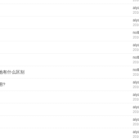
201
aiy
201
aiy
201
not
201
aiy
201
not
201
not
地有什么区别
201
aiy
用?
201
aiy
201
aiy
201
aiy
201
aiy
201