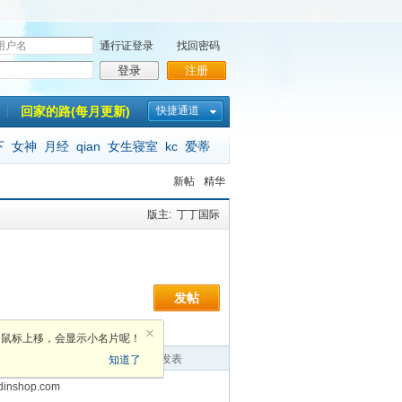
通行证登录
找回密码
登录
注册
回家的路(每月更新)
快捷通道
下
女神
月经
qian
女生寝室
kc
爱蒂
新帖
精华
版主:
丁丁国际
发帖
鼠标上移，会显示小名片呢！
者
回复
最后发表
知道了
dinshop.com