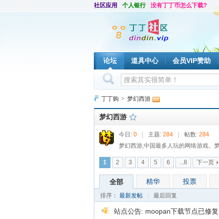
社区应用
个人银行
没有丁丁币怎么下载?
论坛
道具中心
会员VIP赞助
丁丁购
>
梦幻西游
梦幻西游
今日:
0
|
主题:
284
|
帖数:
284
梦幻西游,中国最多人玩的网络游戏。梦
1
2
3
4
5
6
...8
下一页
精华
投票
全部
排序：
最新发帖
|
最后回复
站点公告:
moopan下载节点已修