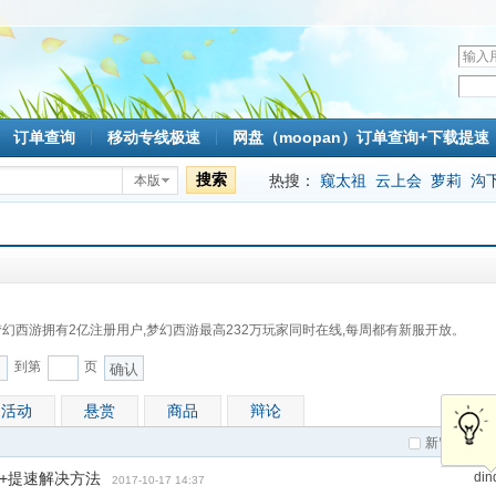
用
户
密
名
码
订单查询
移动专线极速
网盘（moopan）订单查询+下载提速
搜索
热搜：
窥太祖
云上会
萝莉
沟
本版
mlc
幻西游拥有2亿注册用户,梦幻西游最高232万玩家同时在线,每周都有新服开放。
到第
页
确认
活动
悬赏
商品
辩论
新窗
作
复+提速解决方法
din
2017-10-17 14:37