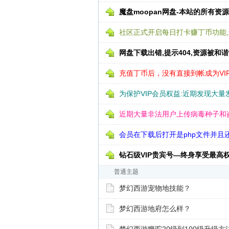
魔盘moopan网盘-本站的所有资
社区正式开启每日打卡赚丁币功能
网盘下载出错,提示404,资源被和
充值丁币后，没有直接到帐成为VI
为保护VIP会员权益:近期发现大量
近期大量非法用户上传病毒种子和盗号偷
会员在下载后打开是php文件并且还
钻石级VIP贵宾号—终身享受最高
普通主题
梦幻西游宠物地技能？
梦幻西游地府怎么样？