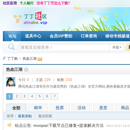
社区应用
个人银行
没有丁丁币怎么下载?
论坛
道具中心
会员VIP赞助
订单查询
移动专线极速
本版
丁丁购
>
热血江湖
热血江湖
今日:
0
|
主题:
229
|
帖数:
233
腾讯热血江湖专区作为最优秀的《热血江湖》非官方网站,拥有着极其丰
1
2
3
4
5
6
7
精华
投票
活动
悬赏
商品
全部
排序：
最新发帖
|
最后回复
站点公告:
moopan下载节点已修复+提速解决方法
2017-10-17 14:3