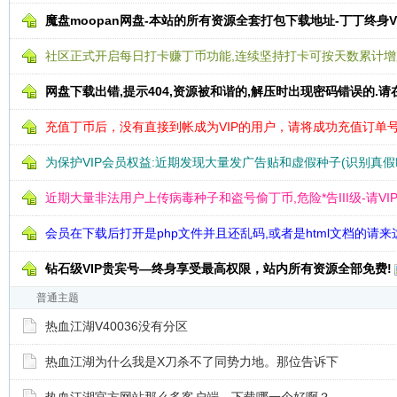
魔盘moopan网盘-本站的所有资源全套打包下载地址-丁丁终身V
社区正式开启每日打卡赚丁币功能,连续坚持打卡可按天数累计
网盘下载出错,提示404,资源被和谐的,解压时出现密码错误的.
充值丁币后，没有直接到帐成为VIP的用户，请将成功充值订单
为保护VIP会员权益:近期发现大量发广告贴和虚假种子(识别真假B
近期大量非法用户上传病毒种子和盗号偷丁币,危险*告III级-请VI
会员在下载后打开是php文件并且还乱码,或者是html文档的请
钻石级VIP贵宾号—终身享受最高权限，站内所有资源全部免费!
普通主题
热血江湖V40036没有分区
热血江湖为什么我是X刀杀不了同势力地。那位告诉下