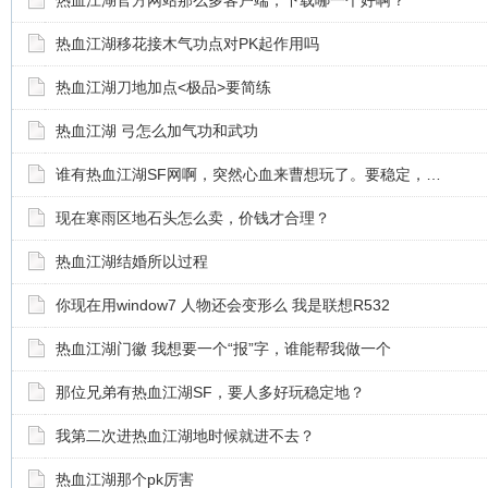
热血江湖官方网站那么多客户端，下载哪一个好啊？
热血江湖移花接木气功点对PK起作用吗
热血江湖刀地加点<极品>要简练
热血江湖 弓怎么加气功和武功
谁有热血江湖SF网啊，突然心血来曹想玩了。要稳定，…
现在寒雨区地石头怎么卖，价钱才合理？
热血江湖结婚所以过程
你现在用window7 人物还会变形么 我是联想R532
热血江湖门徽 我想要一个“报”字，谁能帮我做一个
那位兄弟有热血江湖SF，要人多好玩稳定地？
我第二次进热血江湖地时候就进不去？
热血江湖那个pk厉害