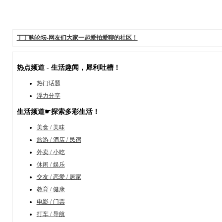
丁丁购论坛-网友们大家一起爱拍爱聊的社区！
热点频道 - 生活趣闻，犀利吐槽！
热门话题
浮力分享
生活频道☛探索多彩生活！
美食 / 美味
旅游 / 酒店 / 民宿
外卖 / 小吃
休闲 / 娱乐
交友 / 恋爱 / 居家
教育 / 健康
电影 / 门票
打车 / 导航