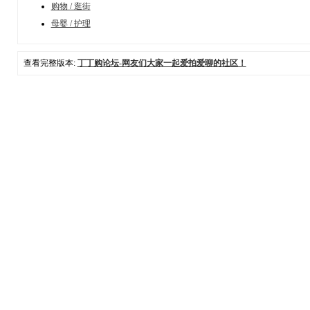
购物 / 逛街
母婴 / 护理
查看完整版本:
丁丁购论坛-网友们大家一起爱拍爱聊的社区！